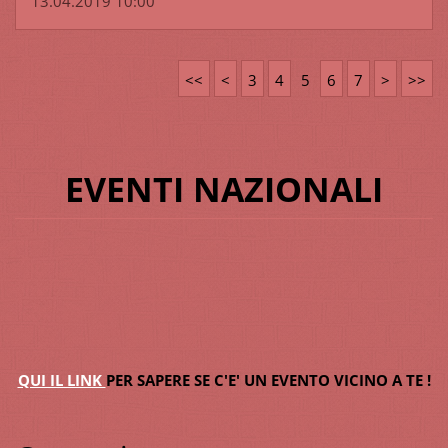
13.04.2019 10:00
<<
<
3
4
5
6
7
>
>>
EVENTI NAZIONALI
QUI IL LINK
PER SAPERE SE C'E' UN EVENTO VICINO A TE !