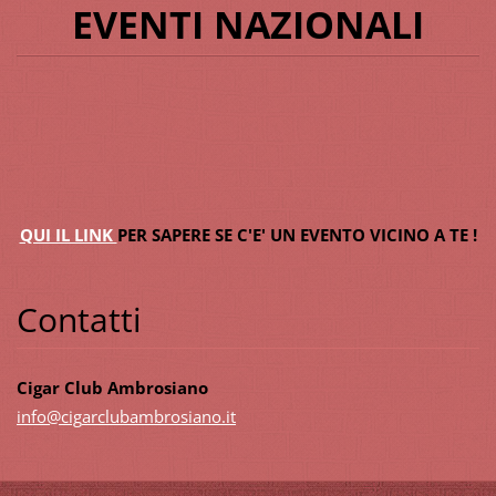
EVENTI NAZIONALI
QUI IL LINK
PER SAPERE SE C'E' UN EVENTO VICINO A TE !
Contatti
Cigar Club Ambrosiano
info@cig
arclubam
brosiano
.it