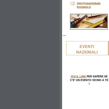
info@cig
arclubam
brosiano
.it
EVENTI
NAZIONALI
QUI IL LINK
PER SAPERE SE
C'E' UN EVENTO VICINO A TE
!