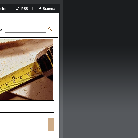
sito
RSS
Stampa
ca: