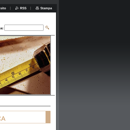
sito
RSS
Stampa
ca:
CA