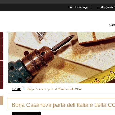
Homepage
Mappa del 
Cer
HOME
Borja Casanova parla dell'Italia e della CCA
Borja Casanova parla dell'Italia e della C