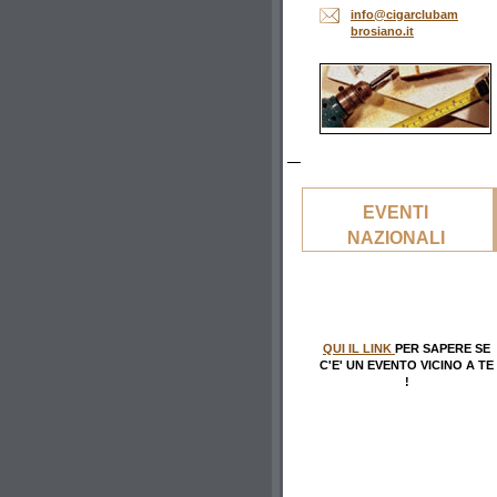
info@cig
arclubam
brosiano
.it
EVENTI
NAZIONALI
QUI IL LINK
PER SAPERE SE
C'E' UN EVENTO VICINO A TE
!