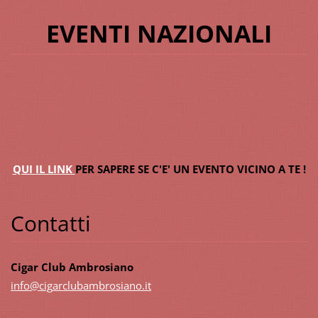
EVENTI NAZIONALI
QUI IL LINK
PER SAPERE SE C'E' UN EVENTO VICINO A TE !
Contatti
Cigar Club Ambrosiano
info@cig
arclubam
brosiano
.it