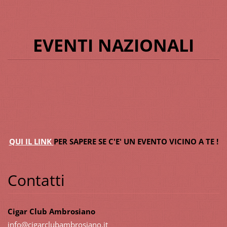
EVENTI NAZIONALI
QUI IL LINK
PER SAPERE SE C'E' UN EVENTO VICINO A TE !
Contatti
Cigar Club Ambrosiano
info@cig
arclubam
brosiano
.it