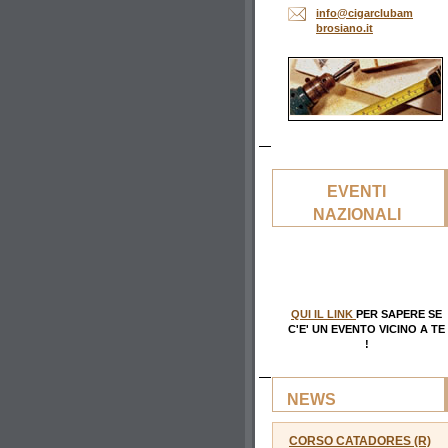
info@cig
arclubam
brosiano
.it
EVENTI
NAZIONALI
QUI IL LINK
PER SAPERE SE
C'E' UN EVENTO VICINO A TE
!
NEWS
CORSO CATADORES (R)