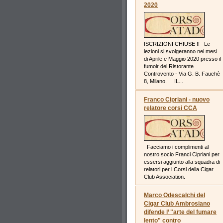
2020
ISCRIZIONI CHIUSE !! Le
lezioni si svolgeranno nei mesi
di Aprile e Maggio 2020 presso il
fumoir del Ristorante
Controvento - Via G. B. Fauchè
8, Milano. IL...
Franco Cipriani - nuovo
relatore corsi CCA
Facciamo i complimenti al
nostro socio Franci Cipriani per
essersi aggiunto alla squadra di
relatori per i Corsi della Cigar
Club Association.
Marco Odescalchi del
Cigar Club Ambrosiano
difende l’ "arte del fumare
lento" contro