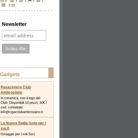
<<
<
32
|
33
|
34
|
35
|
36
>
>>
Newsletter
Gadgets
Posacenere Club
Ambrosiano
In ceramica, con il logo del
Club. Disponibili 10 pezzi, 30€ /
cad. contattate
info@cigarclubambrosiano.it
La Nuova Spilla (solo per i
soci)
Omaggio per i soli Soci