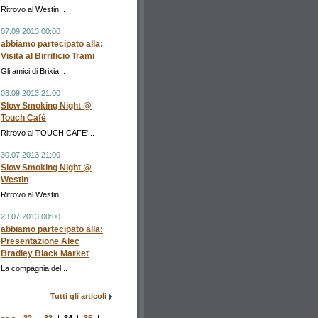
Ritrovo al Westin...
07.09.2013 00:00
abbiamo partecipato alla:
Visita al Birrificio Trami
Gli amici di Brixia...
03.09.2013 21:00
Slow Smoking Night @
Touch Cafè
Ritrovo al TOUCH CAFE'...
30.07.2013 21:00
Slow Smoking Night @
Westin
Ritrovo al Westin...
23.07.2013 00:00
abbiamo partecipato alla:
Presentazione Alec
Bradley Black Market
La compagnia del...
Tutti gli articoli