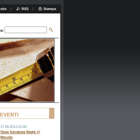
sito
RSS
Stampa
ca:
EVENTI
17.09.2013 21:00
Slow Smoking Night @
Westin