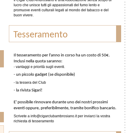
Il Cigar Club Ambrosiano è una Associazione senza scopo di
lucro che unisce tutti gli appassionati del fumo lento e
promuove eventi culturali legati al mondo del tabacco e del
buon vivere.
Tesseramento
Il tesseramento per l'anno in corso ha un costo di 50€.
Inclusi nella quota saranno:
- vantaggi e priorità sugli eventi.
- un piccolo gadget (se disponibile)
- la tessera del Club
- la rivista Sigari!
E' possibile rinnovare durante uno dei nostri prossimi
eventi oppure, preferibilmente, tramite bonifico bancario.
Scrivete a info@cigarclubambrosiano.it per inviarci la vostra
richiesta di tesseramento